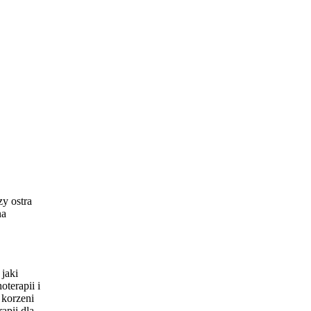
zy ostra
na
 jaki
oterapii i
 korzeni
apii dla