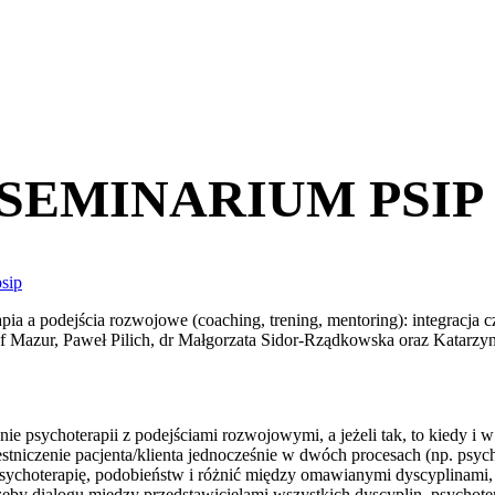
 SEMINARIUM PSIP
psip
ia a podejścia rozwojowe (coaching, trening, mentoring): integracja c
of Mazur, Paweł Pilich, dr Małgorzata Sidor-Rządkowska oraz Katarzy
enie psychoterapii z podejściami rozwojowymi, a jeżeli tak, to kiedy i w
stniczenie pacjenta/klienta jednocześnie w dwóch procesach (np. psych
psychoterapię, podobieństw i różnić między omawianymi dyscyplinami,
eby dialogu między przedstawicielami wszystkich dyscyplin, psychoter