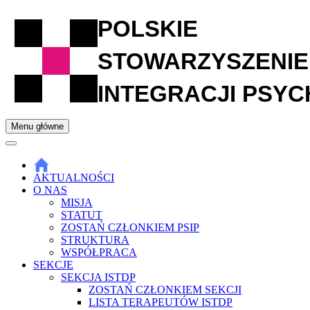
Przejdź
POLSKIE
do
treści
STOWARZYSZENIE
INTEGRACJI PSYC
Menu główne
AKTUALNOŚCI
O NAS
MISJA
STATUT
ZOSTAŃ CZŁONKIEM PSIP
STRUKTURA
WSPÓŁPRACA
SEKCJE
SEKCJA ISTDP
ZOSTAŃ CZŁONKIEM SEKCJI
LISTA TERAPEUTÓW ISTDP