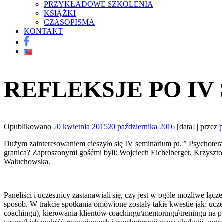
PRZYKŁADOWE SZKOLENIA
KSIĄŻKI
CZASOPISMA
KONTAKT
REFLEKSJE PO IV
Opublikowano
20 kwietnia 2015
20 października 2016
[data]
| przez
Dużym zainteresowaniem cieszyło się IV seminarium pt. ” Psychoterap
granica? Zaproszonymi gośćmi byli: Wojciech Eichelberger, Krzyszt
Waluchowska.
Paneliści i uczestnicy zastanawiali się, czy jest w ogóle możliwe łącz
sposób. W trakcie spotkania omówione zostały takie kwestie jak: ucze
coachingu), kierowania klientów coachingu\mentoringu\treningu na 
wszystkich podejść rozwojowych i psychoterapii w psychologii, potrz